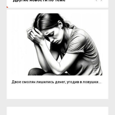
Двое смолян лишились денег, угодив в ловушки...
Але