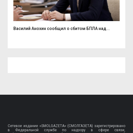
Василий Анохин сообщил о сбитом БПЛА над...
Смо
спор
Сетевое издание «SMOLGAZETA» (СМОЛГАЗЕТА) зарегистрировано
в Федеральной службе по надзору в сфере связи,