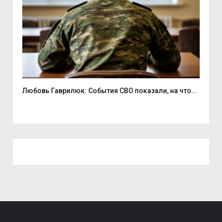
Любовь Гаврилюк: События СВО показали, на что...
В С