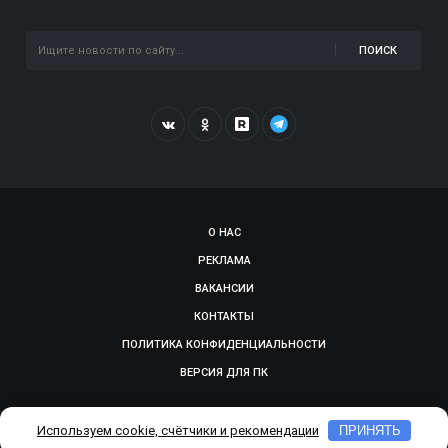
ПОИСК
О НАС
РЕКЛАМА
ВАКАНСИИ
КОНТАКТЫ
ПОЛИТИКА КОНФИДЕНЦИАЛЬНОСТИ
ВЕРСИЯ ДЛЯ ПК
© 2009-2026, SMOLGAZETA.RU. СДЕЛАНО В
ADEPTUM
Используем cookie, счётчики и рекомендации
ПРИНЯТЬ