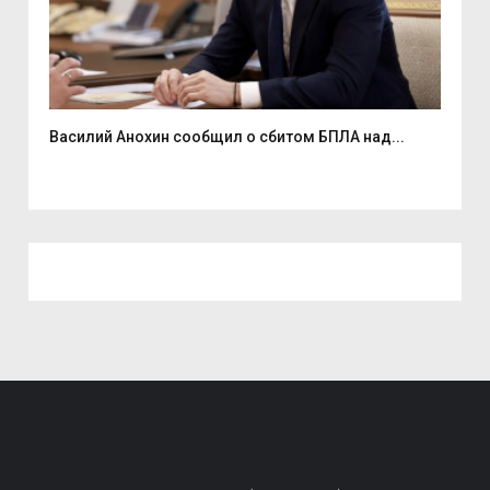
Василий Анохин сообщил о сбитом БПЛА над...
Смо
спор