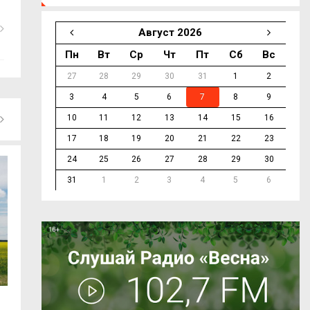
Август 2026
Пн
Вт
Ср
Чт
Пт
Сб
Вс
27
28
29
30
31
1
2
3
4
5
6
7
8
9
10
11
12
13
14
15
16
17
18
19
20
21
22
23
24
25
26
27
28
29
30
31
1
2
3
4
5
6
Социальный фонд сообщил, что
С сентября 2027 