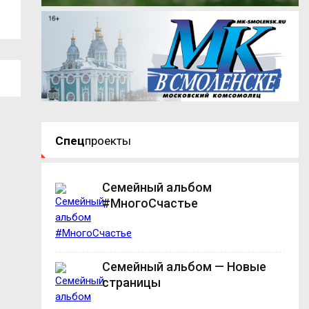
число...
получать...
Спец
проекты
Семейный альбом
#МногоСчастье
Семейный альбом — Новые
страницы