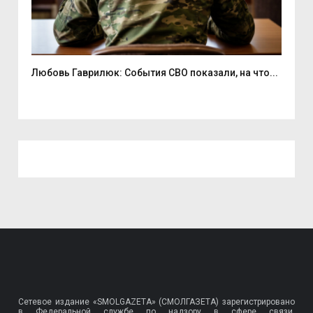
Любовь Гаврилюк: События СВО показали, на что...
В С
Сетевое издание «SMOLGAZETA» (СМОЛГАЗЕТА) зарегистрировано
в Федеральной службе по надзору в сфере связи,