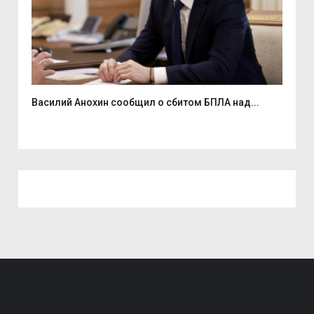
Василий Анохин сообщил о сбитом БПЛА над...
Смо
спор