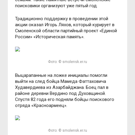
поисковики организуют уже пятый год.
Традиционно поддержку в проведении этой
акции оказал Игорь Ляхов, который курирует в
Смоленской области партийный проект «Единой
России» «Историческая память».
Фото: © smolensk.er.ru
Выцарапанные на ложке инициалы помогли
выйти на след бойца Мамеда Фаттаховича
Худавердиева из Азарбайджана. Боец пал в
районе деревни Вердино под Духовщиной.
Спустя 82 года его подняли бойцы поискового
отряда «Красноармеец».
Фото: © smolensk.er.ru