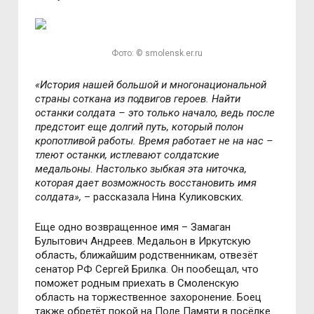
Фото: © smolensk.er.ru
«История нашей большой и многонациональной
страны соткана из подвигов героев. Найти
останки солдата – это только начало, ведь после
предстоит еще долгий путь, который полон
кропотливой работы. Время работает не на нас –
тлеют останки, истлевают солдатские
медальоны. Настолько зыбкая эта ниточка,
которая дает возможность восстановить имя
солдата»,
– рассказала Нина Куликовских.
Еще одно возвращенное имя – Замаган
Булытович Андреев. Медальон в Иркутскую
область, ближайшим родственникам, отвезёт
сенатор РФ Сергей Брилка. Он пообещал, что
поможет родным приехать в Смоленскую
область на торжественное захоронение. Боец
также обретёт покой на Поле Памяти в посёлке