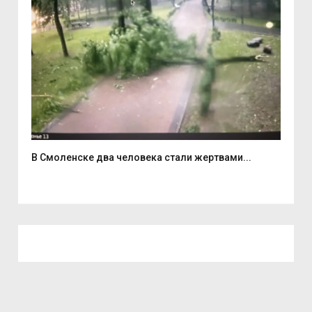
В Смоленске два человека стали жертвами...
6 а