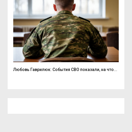
Любовь Гаврилюк: События СВО показали, на что...
В С