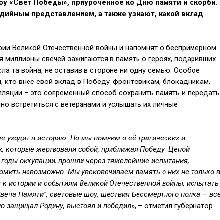
шоу «Свет Победы», приуроченное ко Дню памяти и скорби.
дийным представлением, а также узнают, какой вклад
ии Великой Отечественной войны и напомнят о беспримерном
я миллионы свечей зажигаются в память о героях, подаривших
ла та война, не оставив в стороне ни одну семью. Особое
, кто внёс свой вклад в Победу: фронтовикам, блокадникам,
лляции – это современный способ сохранить память и передать
о встретиться с ветеранами и услышать их личные
 уходит в историю. Но мы помним о её трагических и
х, которые жертвовали собой, приближая Победу. Ценой
годы оккупации, прошли через тяжелейшие испытания,
сломить невозможно. Мы увековечиваем память о них не только в
я к истории и событиям Великой Отечественной войны, испытать
Свеча Памяти", световые шоу, шествия Бессмертного полка – вс
но защищал Родину, выстоял и победил
», – отметил губернатор