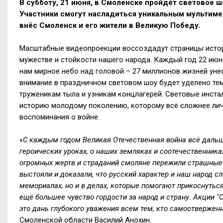
В субботу, 21 июня, в Смоленске пройдёт световое 
Участники смогут насладиться уникальным мультиме
внёс Смоленск и его жители в Великую Победу.
Масштабные видеопроекции воссоздадут страницы истор
мужестве и стойкости нашего народа. Каждый год 22 июн
нам мирное небо над головой – 27 миллионов жизней унес
внимание в праздничном световом шоу будет уделено тем
труженикам тыла и узникам концлагерей. Световые инста
историю молодому поколению, которому всё сложнее личн
воспоминания о войне.
«
С каждым годом Великая Отечественная война всё дальше
героических уроках, о наших земляках и соотечественника
огромных жертв и страданий смоляне пережили страшные 
выстояли и доказали, что русский характер и наш народ 
мемориалах, но и в делах, которые помогают прикоснутьс
ещё большее чувство гордости за народ и страну. Акции "
это дань глубокого уважения всем тем, кто самоотвержен
Смоленской области Василий Анохин.