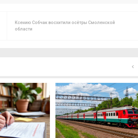
Ксению Собчак восхитили осётры Смоленской
области