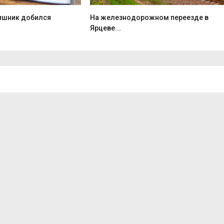
ишник добился
На железнодорожном переезде в
Ярцеве...