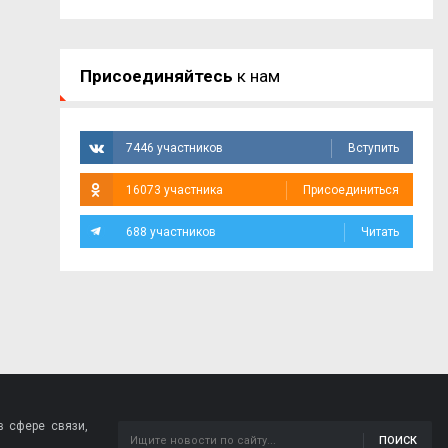
Присоединяйтесь
к нам
7446 участников
Вступить
16073 участника
Присоединиться
688 участников
Читать
 сфере связи,
ПОИСК