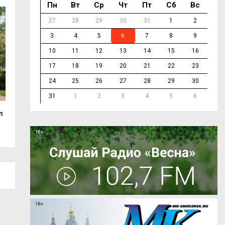
Пн
Вт
Ср
Чт
Пт
Сб
Вс
27
28
29
30
31
1
2
3
4
5
6
7
8
9
10
11
12
13
14
15
16
17
18
19
20
21
22
23
24
25
26
27
28
29
30
31
1
2
3
4
5
6
л
Смолянка взяла золото на
До гастрономиче
международном...
«ГастроЛето в...