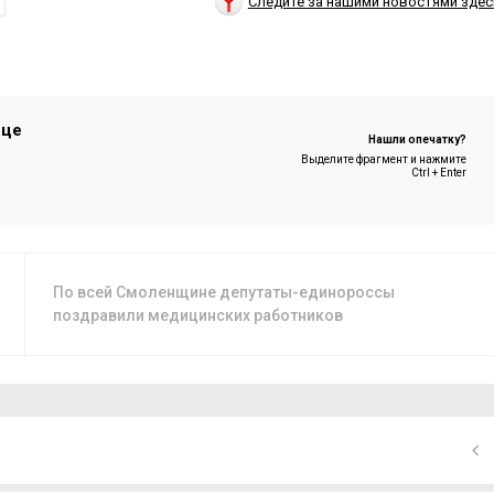
Следите за нашими новостями здес
ице
Нашли опечатку?
Выделите фрагмент и нажмите
Ctrl + Enter
По всей Смоленщине депутаты-единороссы
поздравили медицинских работников