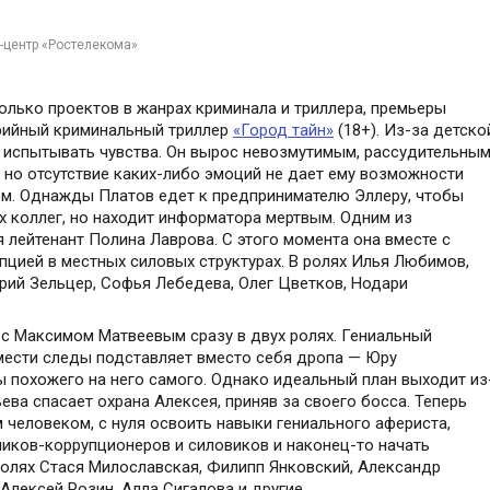
с-центр «Ростелекома»
лько проектов в жанрах криминала и триллера, премьеры
ерийный криминальный триллер
«Город тайн»
(18+). Из-за детско
 испытывать чувства. Он вырос невозмутимым, рассудительны
, но отсутствие каких-либо эмоций не дает ему возможности
ом. Однажды Платов едет к предпринимателю Эллеру, чтобы
х коллег, но находит информатора мертвым. Одним из
 лейтенант Полина Лаврова. С этого момента она вместе с
цией в местных силовых структурах. В ролях Илья Любимов,
орий Зельцер, Софья Лебедева, Олег Цветков, Нодари
 с Максимом Матвеевым сразу в двух ролях. Гениальный
амести следы подставляет вместо себя дропа — Юру
ы похожего на него самого. Однако идеальный план выходит из
ева спасает охрана Алексея, приняв за своего босса. Теперь
 человеком, с нуля освоить навыки гениального афериста,
ников-коррупционеров и силовиков и наконец-то начать
 ролях Стася Милославская, Филипп Янковский, Александр
Алексей Розин, Алла Сигалова и другие.