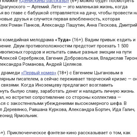
й книжке
«Денискины рассказы»
(6+) можно будет посмотреть
Драгунского — Артемий. Лето — это маленькая жизнь, когда
 во главе с бабушкой отправляется на дачу, чтобы провести н
новые друзья и случится первая влюбленность, которая
олях Роман Панков, Александр Пашутин, Анна Пескова, Дмитри
ая комедийная мелодрама
«Туда»
(16+). Вадим привык ездить и
чение. Двум противоположностям предстоит проехать 1 500
ивописных городов и испытать самые разные эмоции на пути
 Алексей Серебряков, Евгения Добровольская, Владислав Тирон
лександра Романова, Андрей Целяков.
е драмеди
«Первый номер»
(18+) с Евгением Цыгановым в
лярным писателем, а сейчас переживает творческий кризис — о
и связями. Когда Иноземцеву предлагают возглавить
нуть былую славу, заработать денег и наладить личную жизнь.
ал, но встретил сопротивление со стороны коллектива —
ься с закостенелыми убеждениями высокомерного шефа. В
л Деревянко, Равшана Куркова, Александра Бортич, Ида Галич,
Леонид Ярмольник.
6+). Приключенческое фэнтези-кино рассказывает о том, как