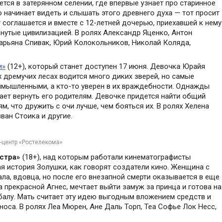
тся в затерянном селении, где впервые узнает про старинное
 начинает видеть и слышать этого древнего духа — тот просит
соглашается и вместе с 12-летней дочерью, приехавшей к нему
ронутые цивилизацией. В ролях Александр Яценко, Антон
арьяна Спивак, Юрий Колокольников, Николай Коляда,
и»
(12+), который станет доступен 17 июня. Девочка Юрайя
 дремучих лесах водится много диких зверей, но самые
ымышленными, а кто-то уверен в их враждебности. Однажды
ет вернуть его родителям. Девочке придется найти общий
, что дружить с очи лучше, чем бояться их. В ролях Хелена
ван Стоика и другие.
с-центр «Ростелекома»
стра»
(18+), над которым работали кинематографисты
я история Золушки, как говорят создатели кино. Женщина с
ла, вдовца, но после его внезапной смерти оказывается в еще
а прекрасной Агнес, мечтает выйти замуж за принца и готова на
 балу. Мать считает эту идею выгодным вложением средств и
оса. В ролях Леа Мюрен, Ане Даль Торп, Теа Софье Лок Несс,