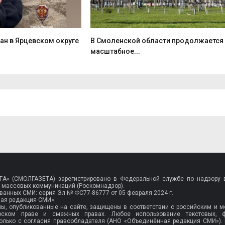
ан в Ярцевском округе
В Смоленской области продолжается
масштабное...
A» (СМОЛГАЗЕТА) зарегистрировано в Федеральной службе по надзору в
 массовых коммуникаций (Роскомнадзор).
рованных СМИ: серия Эл №
ФС77-86777
от 05 февраля 2024 г.
ая редакция СМИ».
лы, опубликованные на сайте, защищены в соответствии с российским и
орском праве и смежных правах. Любое использование текстовых, 
олько с согласия правообладателя (АНО «Объединённая редакция СМИ»).