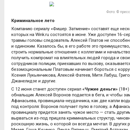
Фото: © прес
Криминальное лето
Компанию сериалу «Фишер. Затмение» составят еще неско
которых на
Wink
.
ru
состоятся в июне. Уже доступен 16-с
травмы головы следователь Алексей Платов не способен
и одиноким. Казалось бы, в его работе это преимущество
строить нормальные отношения с коллегами и начальств
получить компромат на влиятельных людей города и свои
сотрудников полиции, приехавших по вызову, оказывается
безэмоциональным Платовым начинает бороться с корруп
Ксения Лукьянчикова, Алексей Фатеев, Митя Лабуш, Григ
Джанелидзе и другие.
С 12 июня станет доступен сериал
«Чужие деньги»
(18+)
обнальщик Алексей Воронов подается в бега, и чтобы з
Афанасьева, провинциала-неудачника, как две капли вод
под контроля: Воронов получает пулю в голову, а Афанась
провинциалу придется занять чужое место — стать другим
вырваться из-под прицела криминальных структур, чинов
роскошную жизнь, о которой он всегда мечтал. В других
Мизев, Гоша Куценко, Линда Лапиньш, Дмитрий Астрахан, 