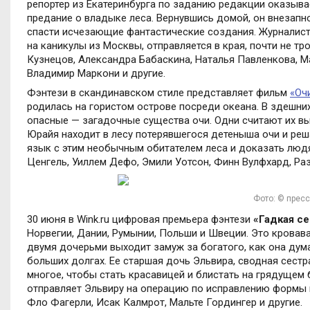
репортер из Екатеринбурга по заданию редакции оказывае
предание о владыке леса. Вернувшись домой, он внезапно
спасти исчезающие фантастические создания. Журналист 
на каникулы из Москвы, отправляется в края, почти не т
Кузнецов, Александра Бабаскина, Наталья Павленкова, М
Владимир Маркони и другие.
Фэнтези в скандинавском стиле представляет фильм
«Оч
родилась на гористом острове посреди океана. В здешних
опасные — загадочные существа очи. Одни считают их в
Юрайя находит в лесу потерявшегося детеныша очи и реша
язык с этим необычным обитателем леса и доказать людям
Ценгель, Уиллем Дефо, Эмили Уотсон, Финн Вулфхард, Раз
Фото: © прес
30 июня в
Wink
.
ru
цифровая премьера фэнтези
«Гадкая се
Норвегии, Дании, Румынии, Польши и Швеции. Это кровава
двумя дочерьми выходит замуж за богатого, как она дума
больших долгах. Ее старшая дочь Эльвира, сводная сестр
многое, чтобы стать красавицей и блистать на грядущем
отправляет Эльвиру на операцию по исправлению формы н
Фло Фагерли, Исак Калмрот, Мальте Гордингер и другие.