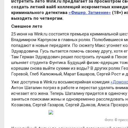
Встретить лето
Wink
.
ru
предлагает за просмотром све
создать летний вайб коллекций искрометных комедий
криминального детектива
«Фишер. Затмение»
(18+) и
выходить по четвергам.
Смешное лето
25 июня на
Wink
.
ru
состоится премьера криминальной ше
Владимиром Карпуком в главных ролях. Полюбившиеся мног
попадают в новые передряги. По сюжету Макс угоняет к
Эдуардовича. Гусь пытается помочь своему другу, хотя е
Там Герман Эдуардович решил построить лучший в Пензе 
шпыняет студента Фунтика. Будущий физик-ядерщик тоже
корешам снова выйти сухими из воды? В других ролях Ге
Горевой, Глеб Калюжный, Марат Башаров, Сергей Рост и д
Уже доступна в
Wink
.
ru
восьмисерийная комедия
«Домохо
Антон Шаталин погряз в работе и перестал уделять внима
исчезает его жена. Теперь Шаталину придется в одиночку
заняться поисками жены и одновременно расследовать н
Козакова, Сергей Газаров, Сергей Дьяков, Алиса Прохоро
Фото: © прес