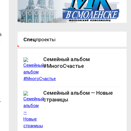
й
Спец
проекты
м
Семейный альбом
#МногоСчастье
Семейный альбом — Новые
страницы
-