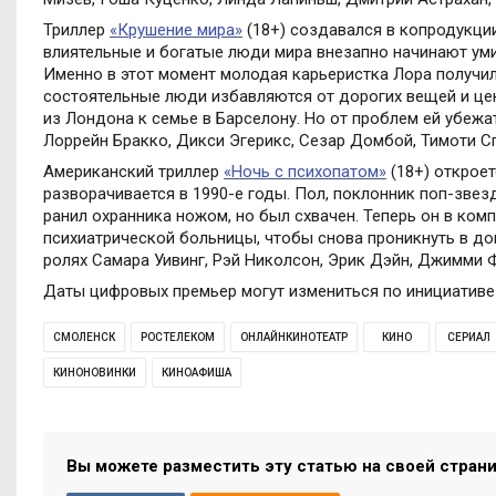
Триллер
«Крушение мира»
(18+) создавался в копродукции
влиятельные и богатые люди мира внезапно начинают умир
Именно в этот момент молодая карьеристка Лора получи
состоятельные люди избавляются от дорогих вещей и цен
из Лондона к семье в Барселону. Но от проблем ей убежа
Лоррейн Бракко, Дикси Эгерикс, Сезар Домбой, Тимоти Сп
Американский триллер
«Ночь с психопатом»
(18+) откроет
разворачивается в 1990-е годы. Пол, поклонник поп-звез
ранил охранника ножом, но был схвачен. Теперь он в ко
психиатрической больницы, чтобы снова проникнуть в дом
ролях Самара Уивинг, Рэй Николсон, Эрик Дэйн, Джимми Ф
Даты цифровых премьер могут измениться по инициативе
СМОЛЕНСК
РОСТЕЛЕКОМ
ОНЛАЙНКИНОТЕАТР
КИНО
СЕРИАЛ
КИНОНОВИНКИ
КИНОАФИША
Вы можете разместить эту статью на своей стран