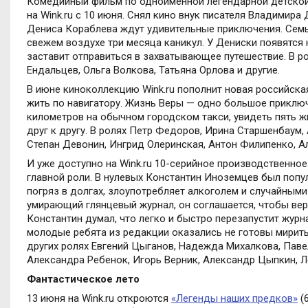
Комедийный фильм по одноименной легендарной детско
на
Wink
.
ru
с 10 июня. Снял кино внук писателя Владимира 
Дениса Кораблева ждут удивительные приключения. Семья
свежем воздухе три месяца каникул. У Дениски появятся 
заставит отправиться в захватывающее путешествие. В р
Ендальцев, Ольга Волкова, Татьяна Орлова и другие.
В июне киноколлекцию
Wink
.
ru
пополнит новая российск
жить по навигатору. Жизнь Веры — одно большое приклю
километров на обычном городском такси, увидеть пять ж
друг к другу. В ролях Петр Федоров, Ирина Старшенбаум,
Степан Девонин, Ингрид Олеринская, Антон Филипенко, А
И уже доступно на
Wink
.
ru
10-серийное производственно
главной роли. В нулевых Константин Иноземцев был попу
погряз в долгах, злоупотребляет алкоголем и случайным
умирающий глянцевый журнал, он соглашается, чтобы вер
Константин думал, что легко и быстро перезапустит журн
молодые ребята из редакции оказались не готовы мирит
других ролях Евгений Цыганов, Надежда Михалкова, Паве
Александра Ребенок, Игорь Верник, Александр Цыпкин, 
Фантастическое лето
13 июня на
Wink
.
ru
откроются
«Легенды наших предков»
(