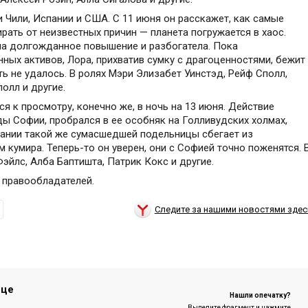
 Чили, Испании и США. С 11 июня он расскажет, как самые
ать от неизвестных причин — планета погружается в хаос.
ла долгожданное повышение и разбогатела. Пока
ных активов, Лора, прихватив сумку с драгоценностями, бежит
ть не удалось. В ролях Мэри Элизабет Уинстэд, Рейф Сполл,
олл и другие.
ся к просмотру, конечно же, в ночь на 13 июня. Действие
ды Софии, пробрался в ее особняк на Голливудских холмах,
мпании такой же сумасшедшей подельницы сбегает из
 кумира. Теперь-то он уверен, они с Софией точно поженятся. 
эйлс, Алба Баптишта, Патрик Кокс и другие.
 правообладателей.
Следите за нашими новостями здес
ице
Нашли опечатку?
Выделите фрагмент и нажмите