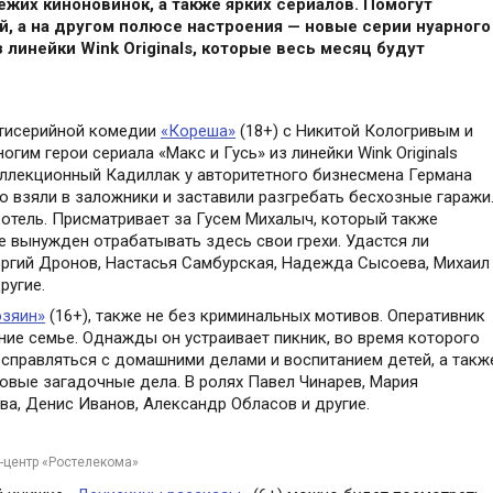
жих киноновинок, а также ярких сериалов. Помогут
, а на другом полюсе настроения — новые серии нуарного
з линейки
Wink
Originals
, которые весь месяц будут
стисерийной комедии
«Кореша»
(18+) с Никитой Кологривым и
им герои сериала «Макс и Гусь» из линейки Wink Originals
оллекционный Кадиллак у авторитетного бизнесмена Германа
го взяли в заложники и заставили разгребать бесхозные гаражи
отель. Присматривает за Гусем Михалыч, который также
 вынужден отрабатывать здесь свои грехи. Удастся ли
оргий Дронов, Настасья Самбурская, Надежда Сысоева, Михаил
ругие.
зяин»
(16+), также не без криминальных мотивов. Оперативник
ние семье. Однажды он устраивает пикник, во время которого
 справляться с домашними делами и воспитанием детей, а такж
овые загадочные дела. В ролях Павел Чинарев, Мария
ва, Денис Иванов, Александр Обласов и другие.
с-центр «Ростелекома»