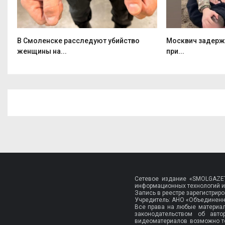
т
В Смоленске расследуют убийство
Москвич задерж
женщины на...
при...
Сетевое издание «SMOLGAZET
информационных технологий и
Запись в реестре зарегистри
Учредитель: АНО «Объединенн
Все права на любые материа
законодательством об авт
видеоматериалов возможно т