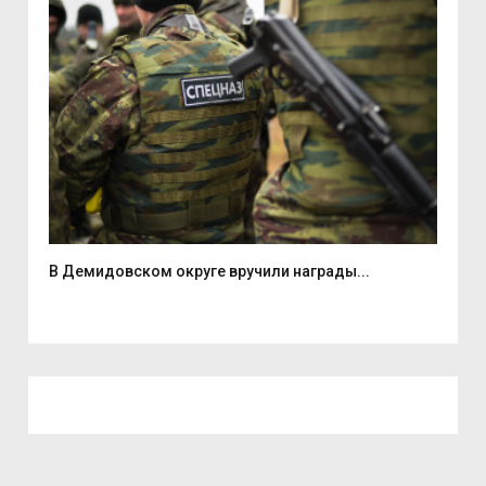
В Демидовском округе вручили награды...
В ц