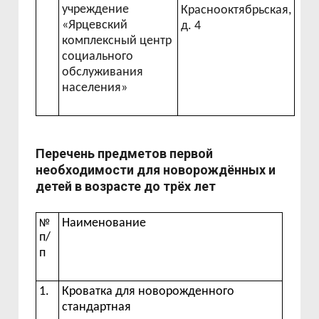
учреждение
Краснооктябрьская,
«Ярцевский
д. 4
комплексный центр
социального
обслуживания
населения»
Перечень
предметов
первой
необходимости
для
новорождённых
и
детей
в
возрасте
до
трёх
лет
№
Наименование
п/
п
1.
Кроватка
для
новорожденного
стандартная