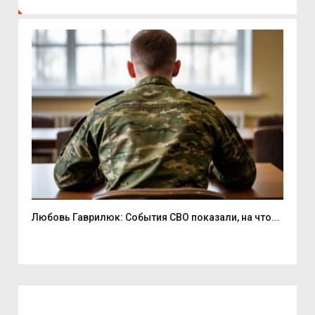
Любовь Гаврилюк: События СВО показали, на что...
В С