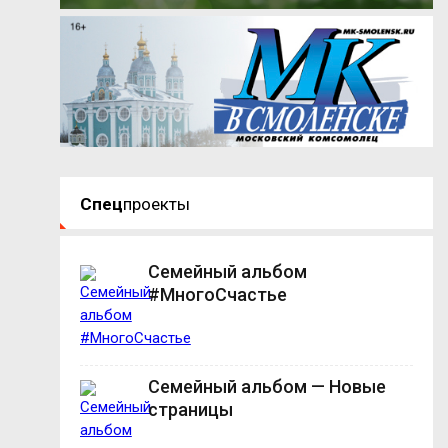
Спец
проекты
Семейный альбом
#МногоСчастье
Семейный альбом — Новые
страницы