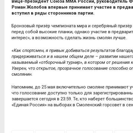
Вице-президент Союза ММА России, руководитель Ф
Роман Жолобов впервые принимает участие в предва
вступил в ряды сторонников партии.
Бронзовый призёр чемпионата мира и серебряный призёр 
перед собой высокие планки, однако участие в предвари
интерес», а возможность сделать жизнь смолян лучше.
«Как спортсмен, я привык добиваться результатов благод
придерживаться и в нашем общем деле
–
развитии нашег
называемый «отборочный турнир», в котором от решения к
Уверен, что открытое, прозрачное голосование способно 
смолянин.
Напомним, до 25 мая включительно смоляне принимают у
что голосование доступно только для зарегистрированны
завершается сегодня в 23:59. Те, кто наберет большинств
«Единая Россия» на выборах в Смоленский горсовет в сен