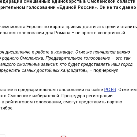
едерации смешанных единоборств в Смоленской области
рительном голосовании «Единой России». Он не так давно
чемпионата Европы по каратэ привык достигать цели и ставить
тельном голосовании для Романа – не просто «спортивный
аря дисциплине и работе в команде. Этих же принципов важно
о родного Смоленска. Предварительное голосование
–
это так
аждого смолянина зависит, кто будет представлять наш город.
определить самых достойных кандидатов»
,
–
подчеркнул
частие в предварительном голосовании на сайте
PG.ER
. Отметим
х в Смоленске избирателей. Процедура регистрации
о в рейтинговом голосовании, смогут представить партию
тябре.