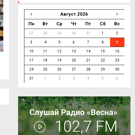
Август 2026
Пн
Вт
Ср
Чт
Пт
Сб
Вс
27
28
29
30
31
1
2
3
4
5
6
7
8
9
10
11
12
13
14
15
16
100-летие Рудни: губернатор Василий
Жителям Смолен
17
18
19
20
21
22
23
Анохин – о...
плановом...
24
25
26
27
28
29
30
31
1
2
3
4
5
6