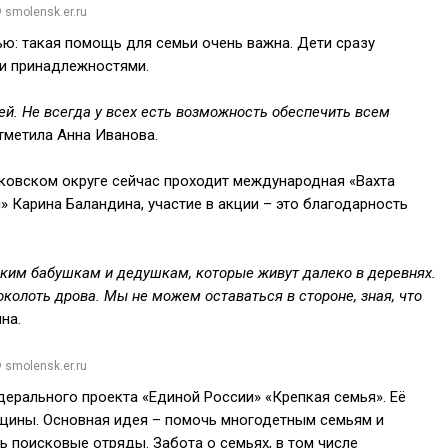
 smolensk.er.ru
ью: такая помощь для семьи очень важна. Дети сразу
и принадлежностями.
ей. Не всегда у всех есть возможность обеспечить всем
отметила Анна Иванова.
нковском округе сейчас проходит международная «Вахта
 Карина Баландина, участие в акции – это благодарность
ким бабушкам и дедушкам, которые живут далеко в деревнях.
колоть дрова. Мы не можем оставаться в стороне, зная, что
на.
 smolensk.er.ru
ерального проекта «Единой России» «Крепкая семья». Её
щины. Основная идея – помочь многодетным семьям и
 поисковые отряды. Забота о семьях, в том числе