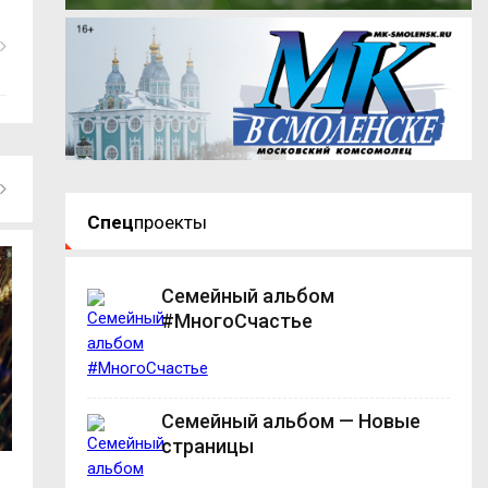
Спец
проекты
Семейный альбом
#МногоСчастье
Семейный альбом — Новые
страницы
Смоленский айтишник добился
На железнодоро