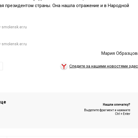
ая президентом страны. Она нашла отражение и в Народной
 smolensk.er.ru
 smolensk.er.ru
Мария Образцов
Следите за нашими новостями здес
ице
Нашли опечатку?
Выделите фрагмент и нажмите
Ctrl + Enter