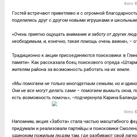
Фото: ©
Гостей встречают приветливо и с огромной благодарност
поделились друг с другом новыми игрушками и школьным
«
Очень приятно ощущать внимание и заботу от других люд
необходимым, и, конечно, такая помощь очень важна
», – 
Традиционно к акции присоединяются поисковики: в Гли
памяти». Как рассказала боец поискового отряда «Штарм»
жителям района за возможность работать на их земле.
«
Мы помогаем не только многодетным семьям, но и одино
Они не все могут делать сами – помогаем вымыть окна, по
есть возможность помочь
», –подчеркнула Карина Баланди
Фото: ©
Напомним, акция «Забота» стала частью масштабного фед
придумали и реализовали партийцы и поисковики Смолен
одиноким пожилым людям там, где разбивают свой лагерь