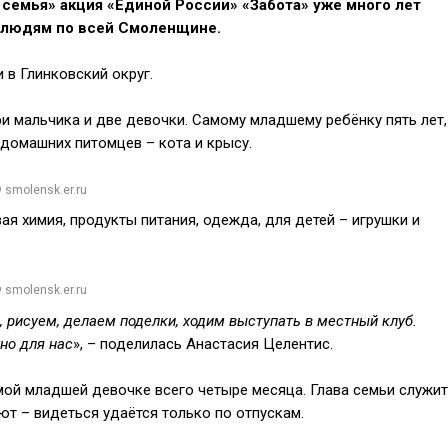
 семья» акция «Единой России» «Забота» уже много лет
 людям по всей Смоленщине.
 в Глинковский округ.
ри мальчика и две девочки. Самому младшему ребёнку пять лет,
домашних питомцев – кота и крысу.
 smolensk.er.ru
я химия, продукты питания, одежда, для детей – игрушки и
 smolensk.er.ru
, рисуем, делаем поделки, ходим выступать в местный клуб.
но для нас
», – поделилась Анастасия Целентис.
амой младшей девочке всего четыре месяца. Глава семьи служит
ают – видеться удаётся только по отпускам.