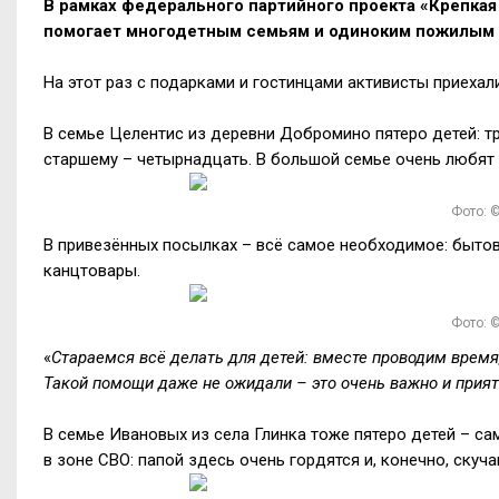
В рамках федерального партийного проекта «Крепкая
помогает многодетным семьям и одиноким пожилым
На этот раз с подарками и гостинцами активисты приехали
В семье Целентис из деревни Добромино пятеро детей: т
старшему – четырнадцать. В большой семье очень любят 
Фото: ©
В привезённых посылках – всё самое необходимое: бытова
канцтовары.
Фото: ©
«
Стараемся всё делать для детей: вместе проводим время
Такой помощи даже не ожидали – это очень важно и прият
В семье Ивановых из села Глинка тоже пятеро детей – с
в зоне СВО: папой здесь очень гордятся и, конечно, скуч