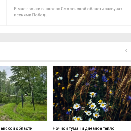
В мае звонки в школах Смоленской области зазвучат
песнями Победы
ленской области
Ночной туман и дневное тепло