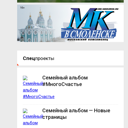
Спец
проекты
Семейный альбом
#МногоСчастье
Семейный альбом — Новые
страницы