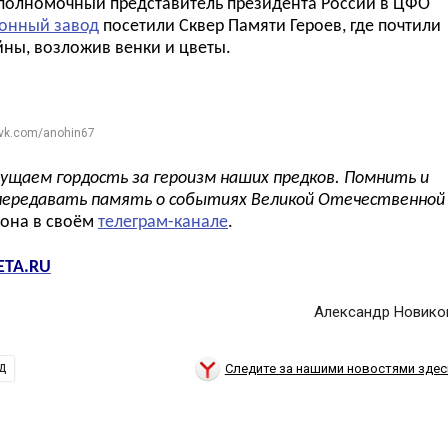
полномочны
й
представител
ь
п
резидента России в Ц
ФО
онный завод
посетили Сквер Памяти Героев, где почтили
йны, возложив венки и цветы.
 vk.com/anohin67
ущаем гордость за героизм наших предков. Помнить и
 передавать память о событиях Великой Отечественной
иона в своём
телеграм-канале
.
ETA.RU
Александр Новико
Следите за нашими новостями здес
Д