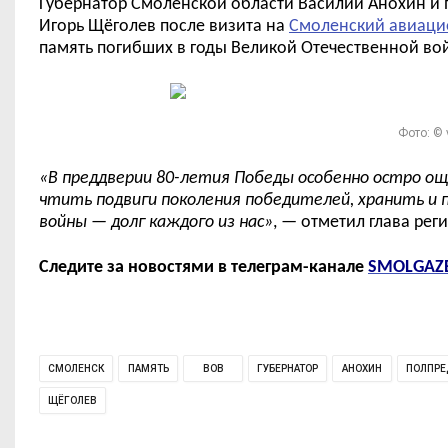
Губернатор Смоленской области Василий Анохин и
Игор
ь
Щёголе
в после визита на
Смоленский авиаци
память погибших в годы Великой Отечественной во
Фото: ©
«
В преддверии 80-летия Победы особенно остро ощ
чтить подвиги поколения победителей, хранить и
войны
—
долг каждого из нас
»
,
— отметил глава рег
Следите за новостями в телеграм-канале
SMOLGAZ
СМОЛЕНСК
ПАМЯТЬ
ВОВ
ГУБЕРНАТОР
АНОХИН
ПОЛПРЕ
ЩЁГОЛЕВ