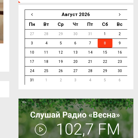
Август 2026
Пн
Вт
Ср
Чт
Пт
Сб
Вс
27
28
29
30
31
1
2
3
4
5
6
7
8
9
Улица Ленина стала удобнее и
7 августа. Событ
10
11
12
13
14
15
16
безопаснее для...
17
18
19
20
21
22
23
24
25
26
27
28
29
30
31
1
2
3
4
5
6