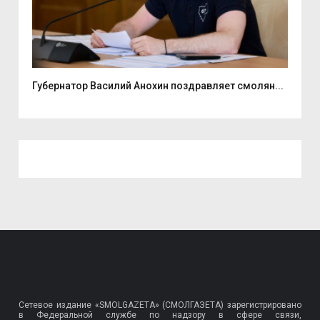
ь...
Губернатор Василий Анохин поздравляет смолян...
Ули
Сетевое издание «SMOLGAZETA» (СМОЛГАЗЕТА) зарегистрировано
в Федеральной службе по надзору в сфере связи,