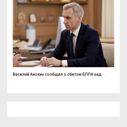
Василий Анохин сообщил о сбитом БПЛА над...
Смо
спор