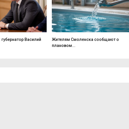
: губернатор Василий
Жителям Смоленска сообщают о
плановом...