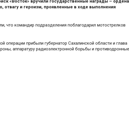
йск «Восток»
вручили
государственные награды – ордена
о, отвагу и героизм, проявленные в ходе выполнения
и, что к
омандир подразделения поблагодарил мотострелков
ой операции прибыли губернатор Сахалинской области и глава
дроны, аппаратуру радиоэлектронной борьбы и противодронны