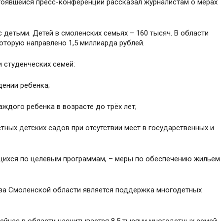
тоявшейся пресс-конференции рассказал журналистам о мерах
детьми. Детей в смоленских семьях – 160 тысяч. В области
торую направлено 1,5 миллиарда рублей.
 студенческих семей:
дении ребенка;
аждого ребенка в возрасте до трёх лет;
стных детских садов при отсутствии мест в государственных и
ющихся по целевым программам, – меры по обеспечению жильем
ва Смоленской области является поддержка многодетных
сейчас в области насчитывается 8,5 тысячи многодетных семей.