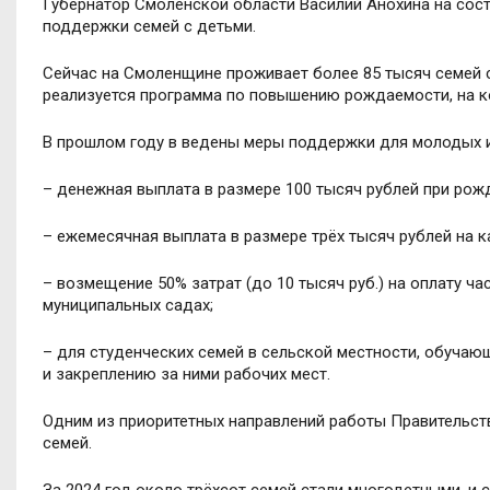
Губернатор Смоленской области Василий Анохина на сос
поддержки семей с детьми.
Сейчас на Смоленщине проживает более 85 тысяч семей с 
реализуется программа по повышению рождаемости, на ко
В прошлом году в ведены меры поддержки для молодых и
– денежная выплата в размере 100 тысяч рублей при рож
– ежемесячная выплата в размере трёх тысяч рублей на к
– возмещение 50% затрат (до 10 тысяч руб.) на оплату ча
муниципальных садах;
– для студенческих семей в сельской местности, обуча
и закреплению за ними рабочих мест.
Одним из приоритетных направлений работы Правительст
семей.
За 2024 год около трёхсот семей стали многодетными, и 