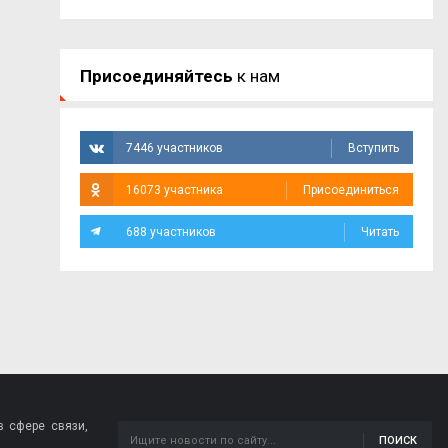
Присоединяйтесь
к нам
7446 участников
Вступить
16073 участника
Присоединиться
688 участников
Читать
 сфере связи,
ПОИСК