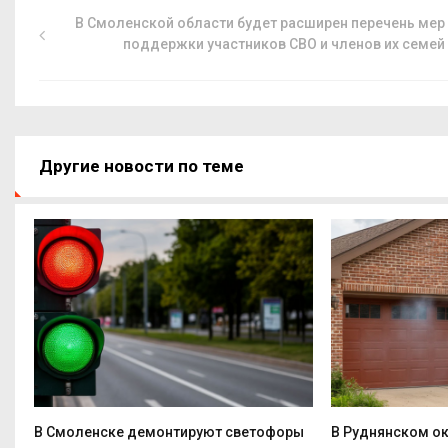
В Смоленской области будет расширен перечень мер
поддержки участников СВО и членов их семей
Другие новости по теме
ой
В Смоленске демонтируют светофоры
В Руднянском о