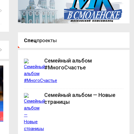
Спец
проекты
Семейный альбом
#МногоСчастье
Семейный альбом — Новые
страницы
До гастрономического праздника
«Единая Россия»