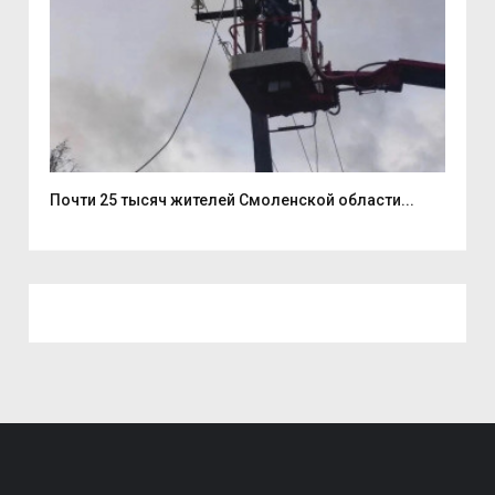
..
Почти 25 тысяч жителей Смоленской области...
В С