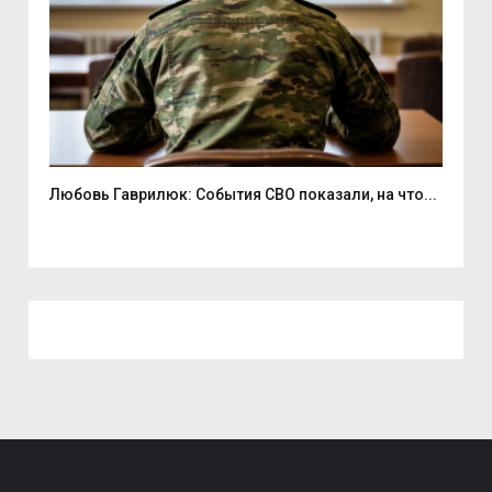
Любовь Гаврилюк: События СВО показали, на что...
В С