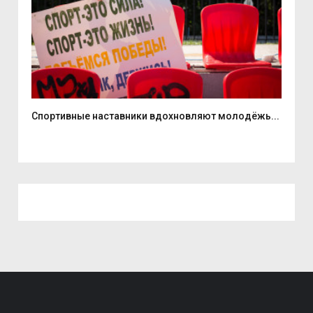
...
Спортивные наставники вдохновляют молодёжь...
8 а