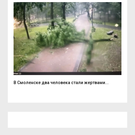
В Смоленске два человека стали жертвами...
6 а