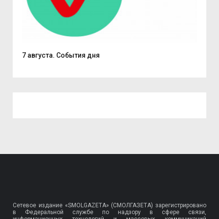
7 августа. События дня
Поч
Сетевое издание «SMOLGAZETA» (СМОЛГАЗЕТА) зарегистрировано
в Федеральной службе по надзору в сфере связи,
информационных технологий и массовых коммуникаций