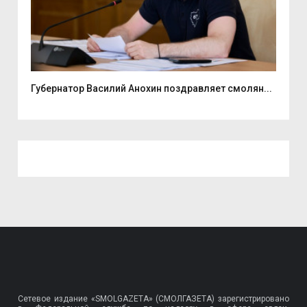
ь...
Губернатор Василий Анохин поздравляет смолян...
Ули
Сетевое издание «SMOLGAZETA» (СМОЛГАЗЕТА) зарегистрировано