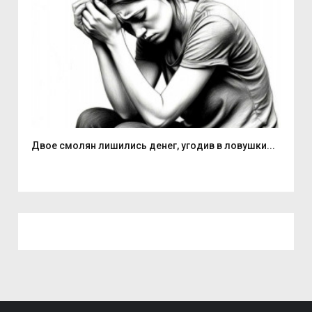
Двое смолян лишились денег, угодив в ловушки...
Але