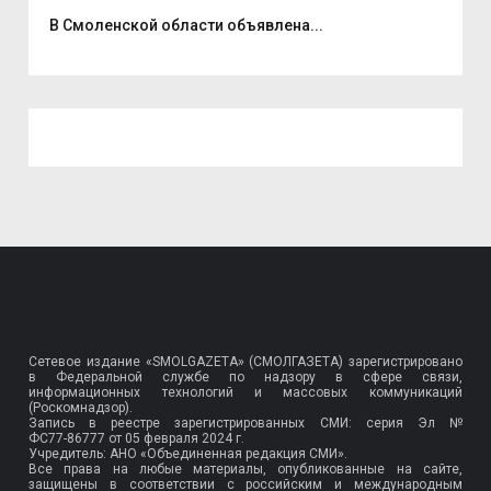
В Смоленской области объявлена...
Смо
Сетевое издание «SMOLGAZETA» (СМОЛГАЗЕТА) зарегистрировано
в Федеральной службе по надзору в сфере связи,
информационных технологий и массовых коммуникаций
(Роскомнадзор).
Запись в реестре зарегистрированных СМИ: серия Эл №
ФС77-86777
от 05 февраля 2024 г.
Учредитель: АНО «Объединенная редакция СМИ».
Все права на любые материалы, опубликованные на сайте,
защищены в соответствии с российским и международным