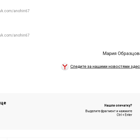
 vk.com/anohin67
 vk.com/anohin67
Мария Образцов
Следите за нашими новостями здес
ице
Нашли опечатку?
Выделите фрагмент и нажмите
Ctrl + Enter