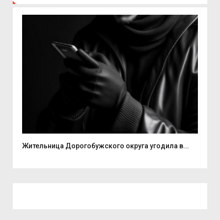
Жительница Дорогобужского округа угодила в...
В С