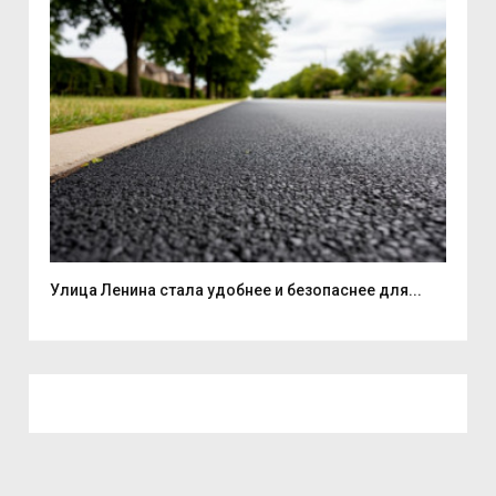
Улица Ленина стала удобнее и безопаснее для...
7 а