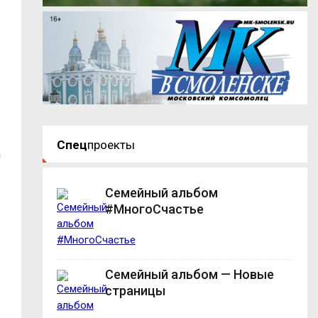
Спец
проекты
а
Семейный альбом
#МногоСчастье
Семейный альбом — Новые
страницы