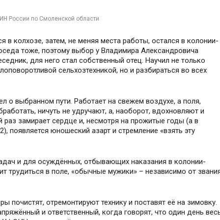
ИН России по Смоленской области
я в колхозе, затем, не меняя места работы, остался в колонии-
 соседа тоже, поэтому выбор у Владимира Александровича
еседник, для него стал собственный отец. Научил не только
алоповоротливой сельхозтехникой, но и разбираться во всех
л о выбранном пути. Работает на свежем воздухе, а поля,
аботать, ничуть не удручают, а, наоборот, вдохновляют и
 раз замирает сердце и, несмотря на прожитые годы (а в
), появляется юношеский азарт и стремление «взять эту
 задач и для осуждённых, отбывающих наказания в колонии-
дит трудиться в поле, «обычные мужики» – независимо от звани
ы почистят, отремонтируют технику и поставят её на зимовку.
пряжённый и ответственный, когда говорят, что один день вес