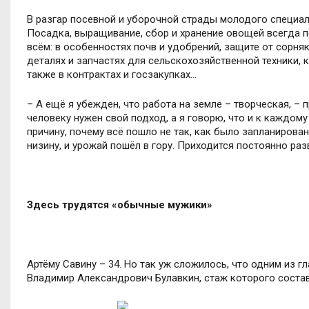
В разгар посевной и уборочной страды молодого специали
Посадка, выращивание, сбор и хранение овощей всегда п
всём: в особенностях почв и удобрений, защите от сорняк
деталях и запчастях для сельскохозяйственной техники, к
также в контрактах и госзакупках…
– А ещё я убежден, что работа на земле – творческая, – 
человеку нужен свой подход, а я говорю, что и к каждому
причину, почему всё пошло не так, как было запланирова
низину, и урожай пошёл в гору. Приходится постоянно раз
Здесь трудятся «обычные мужики»
Артёму Савину – 34. Но так уж сложилось, что одним из 
Владимир Александрович Булавкин, стаж которого состав