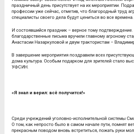
праздничный день присутствует на их мероприятии. Под
профессии уже сейчас, отметив, что благородный труд агр
специалисты своего дела будут цениться во все времена.
И состоявшийся праздник – верное тому подтверждение.
благодарственные письма вручили главному агроному ста
Анастасии Назаркуловой и двум трактористам – Владимир
В завершение мероприятия поздравили всех присутству
дома культура. Особым подарком для зрителей стало выс
УФСИН.
«Я знал и верил: всё получится!»
Среди учреждений уголовно-исполнительной системы Смо
О том, как непросто было в самом начале пути, помнят в
прекрасным поводом вновь встретиться, пожать руки мо