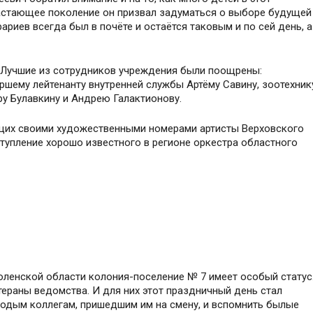
растающее поколение он призвал задуматься о выборе будущей
ариев всегда был в почёте и остаётся таковым и по сей день, а
 Лучшие из сотрудников учреждения были поощрены:
ршему лейтенанту внутренней службы Артёму Савину, зоотехник
у Булавкину и Андрею Галактионову.
ющих своими художественными номерами артисты Верховского
тупление хорошо известного в регионе оркестра областного
ленской области колония-поселение № 7 имеет особый статус
етераны ведомства. И для них этот праздничный день стал
лодым коллегам, пришедшим им на смену, и вспомнить былые