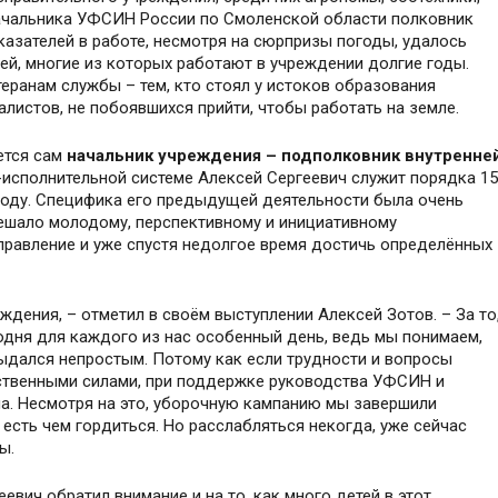
начальника УФСИН России по Смоленской области полковник
казателей в работе, несмотря на сюрпризы погоды, удалось
ей, многие из которых работают в учреждении долгие годы.
еранам службы – тем, кто стоял у истоков образования
листов, не побоявшихся прийти, чтобы работать на земле.
ется сам
начальник учреждения – подполковник внутренне
о-исполнительной системе Алексей Сергеевич служит порядка 15
 году. Специфика его предыдущей деятельности была очень
мешало молодому, перспективному и инициативному
аправление и уже спустя недолгое время достичь определённых
ждения, – отметил в своём выступлении Алексей Зотов. – За то
одня для каждого из нас особенный день, ведь мы понимаем,
ыдался непростым. Потому как если трудности и вопросы
ственными силами, при поддержке руководства УФСИН и
ела. Несмотря на это, уборочную кампанию мы завершили
 есть чем гордиться. Но расслабляться некогда, уже сейчас
ы.
евич обратил внимание и на то, как много детей в этот