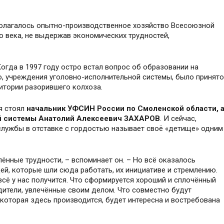
сполагалось опытно-производственное хозяйство Всесоюзной
о века, не выдержав экономических трудностей,
Когда в 1997 году остро встал вопрос об образовании на
о, учреждения уголовно-исполнительной системы, было принято
ритории разорившего колхоза.
я стоял
начальник УФСИН России по Смоленской области, 
й системы Анатолий Алексеевич ЗАХАРОВ
. И сейчас,
 службы в отставке с гордостью называет своё «детище» одним
лённые трудности, – вспоминает он. – Но всё оказалось
ей, которые шли сюда работать, их инициативе и стремлению.
то всё у нас получится. Что сформируется хороший и сплочённый
дители, увлечённые своим делом. Что совместно будут
 которая здесь производится, будет интересна и востребована