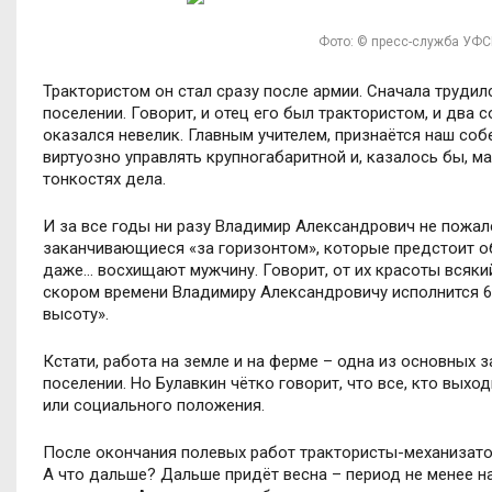
Фото: © пресс-служба УФС
Трактористом он стал сразу после армии. Сначала трудилс
поселении. Говорит, и отец его был трактористом, и два
оказался невелик. Главным учителем, признаётся наш соб
виртуозно управлять крупногабаритной и, казалось бы, м
тонкостях дела.
И за все годы ни разу Владимир Александрович не пожале
заканчивающиеся «за горизонтом», которые предстоит обр
даже… восхищают мужчину. Говорит, от их красоты всякий
скором времени Владимиру Александровичу исполнится 62
высоту».
Кстати, работа на земле и на ферме – одна из основных
поселении. Но Булавкин чётко говорит, что все, кто выхо
или социального положения.
После окончания полевых работ трактористы-механизатор
А что дальше? Дальше придёт весна – период не менее на