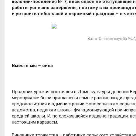
колонии-поселения № 7, весь сезон не отступавшие н
работы успешно завершены, поэтому в их производс
и устроить небольшой и скромный праздник – в честь
Фото: © пресс-служба УФС
Вместе мы – сила
Праздник урожая состоялся в Доме культуры деревни Вер
мероприятие были приглашены самые разные люди:
пред
продовольствия и администрации Новосельского сельско
ведомства, педагоги школы, функционирующей при исправ
средней школы. И, по сложившейся издавна традиции, вс
настоящим караваем.
Виновники торжества – работники сельского хозяйства и