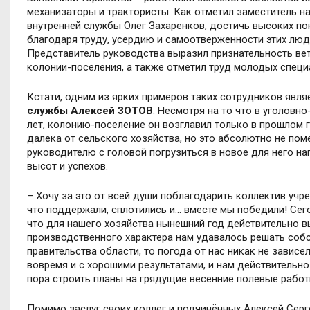
механизаторы и трактористы. Как отметил заместитель 
внутренней службы Олег Захаренков, достичь высоких по
благодаря труду, усердию и самоотверженности этих люд
Представитель руководства выразил признательность вет
колонии-поселения, а также отметил труд молодых специа
Кстати, одним из ярких примеров таких сотрудников явля
службы Алексей ЗОТОВ
. Несмотря на то что в уголовн
лет, колонию-поселение он возглавил только в прошлом
далека от сельского хозяйства, но это абсолютно не по
руководителю с головой погрузиться в новое для него н
высот и успехов.
– Хочу за это от всей души поблагодарить коллектив учре
что поддержали, сплотились и… вместе мы победили! Сег
что для нашего хозяйства нынешний год действительно в
производственного характера нам удавалось решать соб
правительства области, то погода от нас никак не завис
вовремя и с хорошими результатами, и нам действительно
пора строить планы на грядущие весенние полевые работ
Помимо заслуг своих коллег и подчинённых Алексей Серге