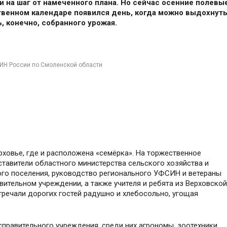
и на шаг от намеченного плана. Но сейчас осенние полевы
твенном календаре появился день, когда можно выдохнут
, конечно, собранного урожая.
ИН России по Смоленской области
ховье, где и расположена «семёрка». На торжественное
ставители областного министерства сельского хозяйства и
го поселения, руководство регионального УФСИН и ветераны
ительном учреждении, а также учителя и ребята из Верховской
тречали дорогих гостей радушно и хлебосольно, угощая
справительного учреждения, среди них агрономы, зоотехники,