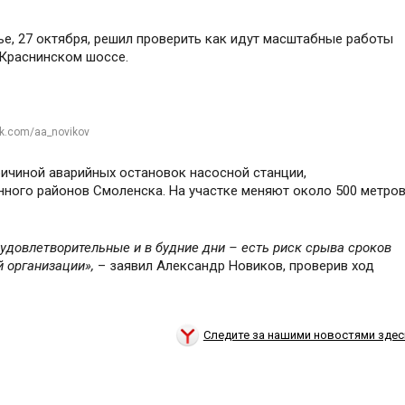
е, 27 октября, решил проверить как идут масштабные работы
 Краснинском шоссе.
vk.com/aa_novikov
ричиной аварийных остановок насосной станции,
ого районов Смоленска. На участке меняют около 500 метро
еудовлетворительные и в будние дни – есть риск срыва сроков
 организации»,
– заявил Александр Новиков, проверив ход
Следите за нашими новостями здес