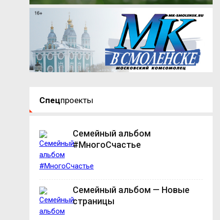
Спец
проекты
Семейный альбом
#МногоСчастье
Семейный альбом — Новые
страницы