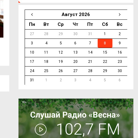
Август 2026
Пн
Вт
Ср
Чт
Пт
Сб
Вс
27
28
29
30
31
1
2
3
4
5
6
7
8
9
На трассе М-1 в Смоленской области
Более 160 тысяч
дотла...
помощь в...
10
11
12
13
14
15
16
17
18
19
20
21
22
23
24
25
26
27
28
29
30
31
1
2
3
4
5
6