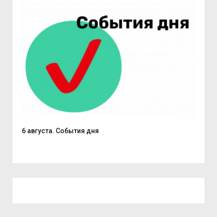
6 августа. События дня
В С
из..