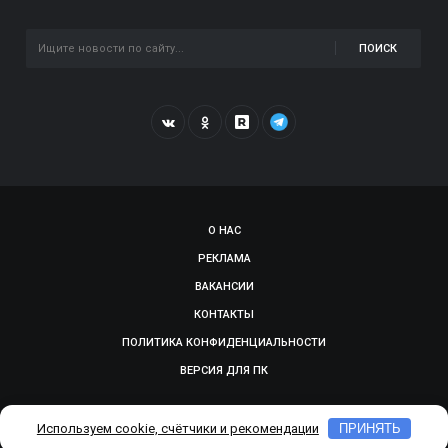
ПОИСК
О НАС
РЕКЛАМА
ВАКАНСИИ
КОНТАКТЫ
ПОЛИТИКА КОНФИДЕНЦИАЛЬНОСТИ
ВЕРСИЯ ДЛЯ ПК
© 2009-2026, SMOLGAZETA.RU. СДЕЛАНО В
ADEPTUM
Используем cookie, счётчики и рекомендации
ПРИНЯТЬ