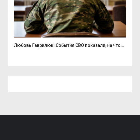
Любовь Гаврилюк: События СВО показали, на что...
В С