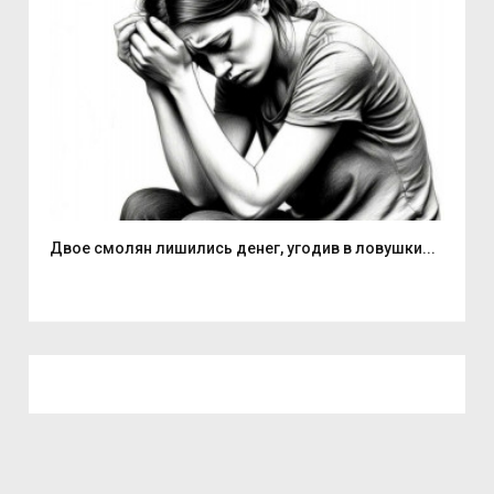
Двое смолян лишились денег, угодив в ловушки...
Але