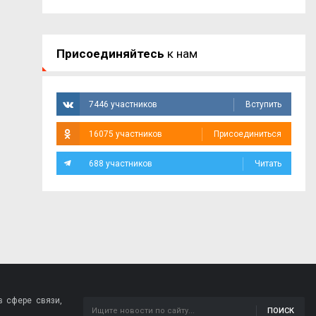
Присоединяйтесь
к нам
7446 участников
Вступить
16075 участников
Присоединиться
688 участников
Читать
 сфере связи,
ПОИСК