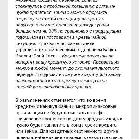
механизм кредитных каникул. Если вы
столкнулись с проблемой погашения долга, не
нужно прятаться. Сейчас можно оформить
отсрочку платежей по кредиту на срок до
полугода в случае, если ваши доходы упали
больше чем на 30% по сравнению с предыдущим
годом, или вы пострадали в чрезвычайной
ситуации,
– разъясняет заместитель
управляющего смоленским отделением Банка
России Юрий Гоев.
– Кредитные каникулы не
испортят вашу кредитную историю. Прервать их
можно в любой момент, до окончания льготного
периода. По одному и тому же кредиту или займу
разрешается взять отсрочку только раз по
каждой из вышеназванных причин».
В разъяснениях отмечается, что во время
кредитных каникул банки и микрофинансовые
организации не будут начислять штрафы.
Начисление процентов по долгу продолжится, их
нужно будет заплатить в конце срока кредита
или займа. Для кредитных карт немного другие
правила: набежавшие за время каникул проценты