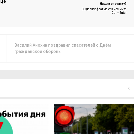
ице
Нашли опечатку?
Выделите фрагмент и нажмите
Ctrl + Enter
Василий Анохин поздравил спасателей с Днём
гражданской обороны