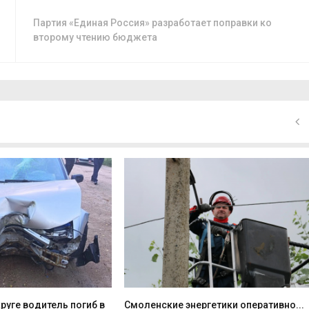
Партия «Единая Россия» разработает поправки ко
второму чтению бюджета
руге водитель погиб в
Смоленские энергетики оперативно...