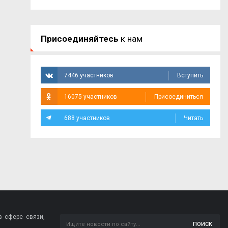
Присоединяйтесь
к нам
7446 участников
Вступить
16075 участников
Присоединиться
688 участников
Читать
 сфере связи,
ПОИСК