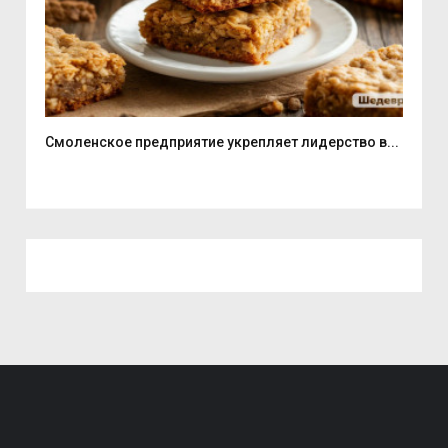
Смоленское предприятие укрепляет лидерство в...
В С