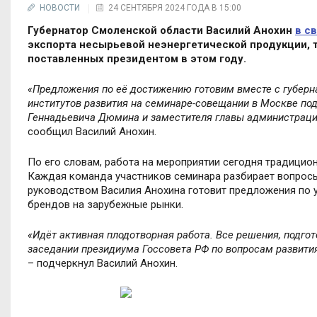
НОВОСТИ
24 СЕНТЯБРЯ 2024 ГОДА В 15:00
Губернатор Смоленской области Василий Анохин
в с
экспорта несырьевой неэнергетической продукции, т
поставленных президентом в этом году.
«
Предложения по её достижению готовим вместе с губерн
институтов развития на семинаре-совещании в Москве по
Геннадьевича Дюмина и заместителя главы администрац
сообщил Василий Анохин.
По его словам, р
абота на мероприятии сегодня традицио
Каждая команда участников семинара разбирает вопросы,
руководством Василия Анохина готовит предложения по
брендов на зарубежные рынки.
«
Идёт активная плодотворная работа. Все решения, подго
заседании президиума Госсовета РФ по вопросам развития
– подчеркнул Василий Анохин.