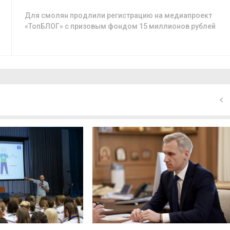
Для смолян продлили регистрацию на медиапроект
«ТопБЛОГ» с призовым фондом 15 миллионов рублей