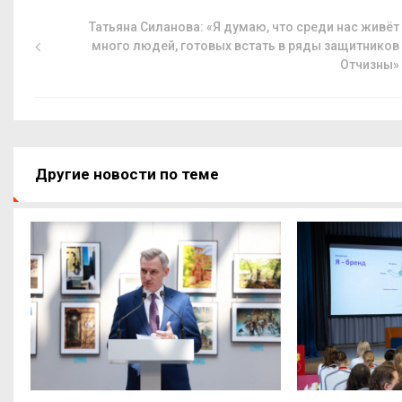
Татьяна Силанова: «Я думаю, что среди нас живёт
много людей, готовых встать в ряды защитников
Отчизны»
Другие новости по теме