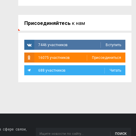
Присоединяйтесь
к нам
7446 участников
Вступить
16075 участников
Присоединиться
688 участников
Читать
 сфере связи,
ПОИСК