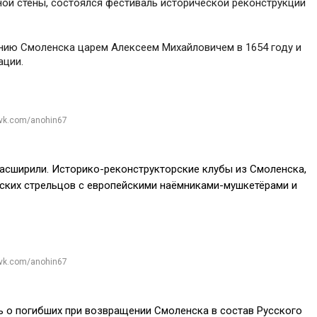
ной стены, состоялся фестиваль исторической реконструкции
ию Смоленска царем Алексеем Михайловичем в 1654 году и
ации.
 vk.com/anohin67
расширили. Историко-реконструкторские клубы из Смоленска,
ских стрельцов с европейскими наёмниками-мушкетёрами и
 vk.com/anohin67
ь о погибших при возвращении Смоленска в состав Русского