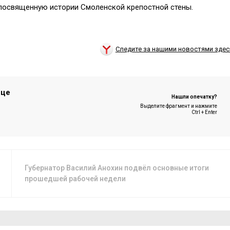
 посвященную истории Смоленской крепостной стены.
Следите за нашими новостями здес
ице
Нашли опечатку?
Выделите фрагмент и нажмите
Ctrl + Enter
Губернатор Василий Анохин подвёл основные итоги
прошедшей рабочей недели