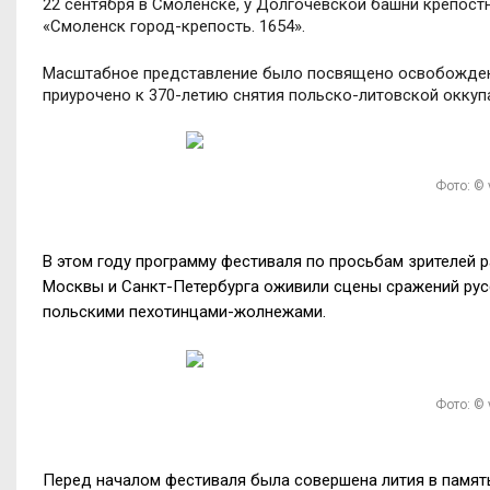
22 сентября в Смоленске, у Долгочевской башни крепост
«Смоленск город-крепость. 1654».
Масштабное представление было посвящено освобожден
приурочено к 370-летию снятия польско-литовской оккуп
Фото: ©
В этом году программу фестиваля по просьбам зрителей 
Москвы и Санкт-Петербурга оживили сцены сражений рус
польскими пехотинцами-жолнежами.
Фото: ©
Перед началом фестиваля была совершена лития в памят