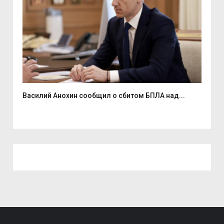
Василий Анохин сообщил о сбитом БПЛА над...
Смо
спор