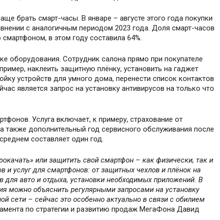
аще брать смарт-часы. В январе – августе этого года покупки
авнении с аналогичным периодом 2023 года. Доля смарт-часов
 смартфоном, в этом году составила 64%.
йке оборудования. Сотрудник салона прямо при покупателе
пример, наклеить защитную плёнку, установить на гаджет
йку устройств для умного дома, перенести список контактов
час является запрос на установку антивирусов на только что
ртфонов. Услуга включает, к примеру, страхование от
 а также дополнительный год сервисного обслуживания после
 среднем составляет один год.
окачать» или защитить свой смартфон – как физически, так и
в и услуг для смартфонов: от защитных чехлов и плёнок на
в для авто и отдыха, установки необходимых приложений. В
ания можно объяснить регулярными запросами на установку
ой сети – сейчас это особенно актуально в связи с обилием
амента по стратегии и развитию продаж МегаФона Давид