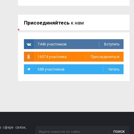
Присоединяйтесь
к нам
7446 участников
Вступить
16074 участника
Присоединиться
688 участников
Читать
 сфере связи,
ПОИСК