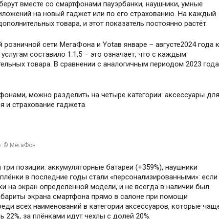
ерут вместе со смартфонами пауэрбанки, наушники, умные
иложений на новый гаджет или по его страхованию. На каждый
дополнительных товара, и этот показатель постоянно растёт.
розничной сети МегаФона и Yotaв январе – августе2024 года 
слугам составило 1:1,5 – это означает, что с каждым
ельных товара. В сравнении с аналогичным периодом 2023 года
фонами, можно разделить на четыре категории: аксессуары дл
я и страхование гаджета.
: © МегаФон
 три позиции: аккумуляторные батареи (+359%), наушники
 плёнки в последние годы стали «персонализированными»: если
и на экран определённой модели, и не всегда в наличии был
абариты экрана смартфона прямо в салоне при помощи
еди всех наименований в категории аксессуаров, которые чащ
ь 22%, за плёнками идут чехлы с долей 20%.