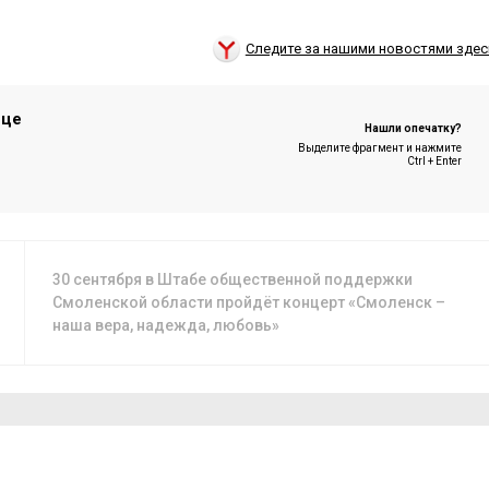
Следите за нашими новостями здес
ице
Нашли опечатку?
Выделите фрагмент и нажмите
Ctrl + Enter
30 сентября в Штабе общественной поддержки
Смоленской области пройдёт концерт «Смоленск –
наша вера, надежда, любовь»