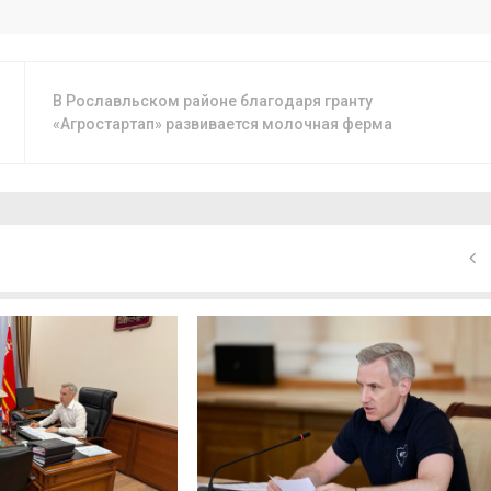
В Рославльском районе благодаря гранту
«Агростартап» развивается молочная ферма