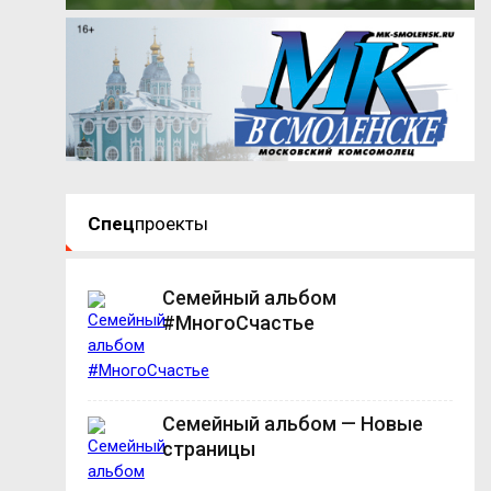
Спец
проекты
Семейный альбом
#МногоСчастье
Семейный альбом — Новые
страницы