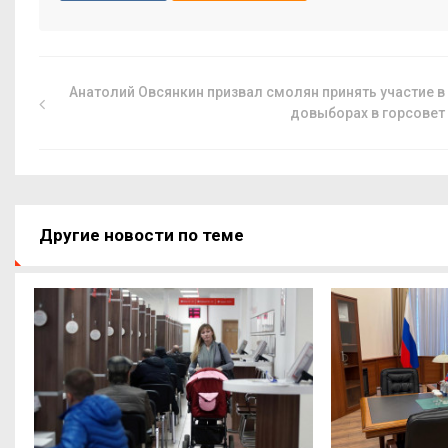
Анатолий Овсянкин призвал смолян принять участие в
довыборах в горсовет
Другие новости по теме